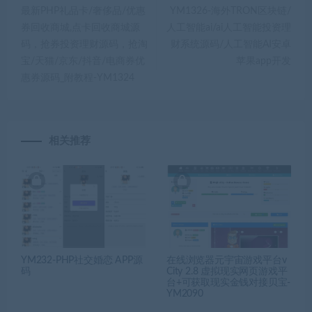
最新PHP礼品卡/奢侈品/优惠
YM1326-海外TRON区块链/
券回收商城,点卡回收商城源
人工智能ai/ai人工智能投资理
码，抢券投资理财源码，抢淘
财系统源码/人工智能AI安卓
宝/天猫/京东/抖音/电商券优
苹果app开发
惠券源码_附教程-YM1324
相关推荐
YM232-PHP社交婚恋 APP源
在线浏览器元宇宙游戏平台v
码
City 2.8 虚拟现实网页游戏平
台+可获取现实金钱对接贝宝-
YM2090