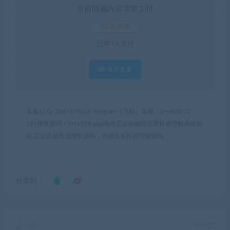
当前隐藏内容需要支付
3200水滴
已有
0
人支付
支付查看
客服 Q Q: 2047879076 Telegram（飞机）客服：@web0532
521博客源码
»
YM1325-php海外工业机械臂共享投资理财系统源
码,工业器械投资理财源码，机械设备投资理财源码
分享到：
上一篇
下一篇