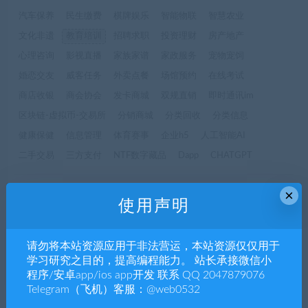
汽车保养
民生缴费
棋牌娱乐
智能物联
智慧农业
文化非遗
教育培训
招聘求职
投资理财
房产地产
心理咨询
影视直播
家族家谱
家政服务
宠物宠饲
婚恋交友
威客任务
外卖点餐
场馆预约
在线考试
商店收银
商会协会
发卡商城
双规直销
即时通讯im
区块链-虚拟币-交易所
分销商城
分类回收
分类信息
健康保健
信息管理
体育赛事
企业h5
人工智能AI
二手交易
三方支付
NTF数字藏品
Dapp
CHATGPT
×
发布日期
修改时间
评论数量
随机
热度
使用声明
请勿将本站资源应用于非法营运，本站资源仅仅用于
admin
学习研究之目的，提高编程能力。 站长承接微信小
APP源码
公众号|小程序
教育培训
程序/安卓app/ios app开发 联系 QQ 2047879076
新版刷题小程序源码 免加密支持二次开发
Telegram（飞机）客服：@web0532
含H5后台与流量主功能-YMN2050