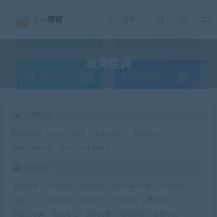
登录
教育培训
分类筛选
APP源码
公众号|小程序
企业站源码
游戏源码
实用工具软件
blog
技术实验室
APP源码
餐饮美食
音乐媒体
酒店旅游
软件/app下载
资源素材
解梦占卜
营销活动
考场考试
网络游戏
网约搭车
网盘云存储
社区论坛
知识付费
物流快递
漫画小说