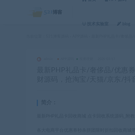
技术实验室
blog
当前位置：
521博客源码
APP源码
最新PHP礼品卡/奢侈品
>
>
admin
APP源码
投资理财
2026-03-17
最新PHP礼品卡/奢侈品/优惠
财源码，抢淘宝/天猫/京东/抖音
简介：
最新PHP礼品卡回收商城 点卡回收系统源码_附
各大电商平台优惠券秒杀拼团限时折扣回收商城