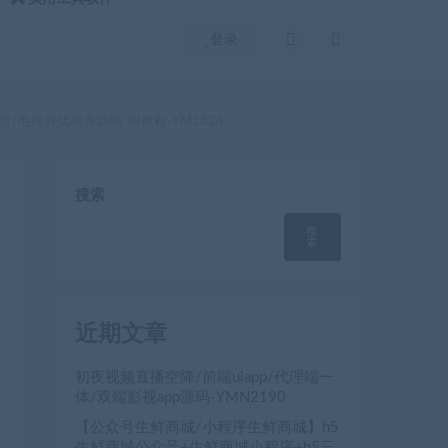
登录
/电商券优惠券源码_附教程-YM1324
搜索
搜
索
近期文章
初夜视频直播空降/前端uiapp/代理端一
体/双端影视app源码-YMN2190
【公众号生鲜商城/小程序生鲜商城】h5
生鲜商城公众号+生鲜商城小程序+h5三