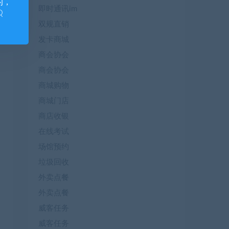
的，
即时通讯im
Q
双规直销
发卡商城
商会协会
商会协会
商城购物
商城门店
商店收银
在线考试
场馆预约
垃圾回收
外卖点餐
外卖点餐
威客任务
威客任务