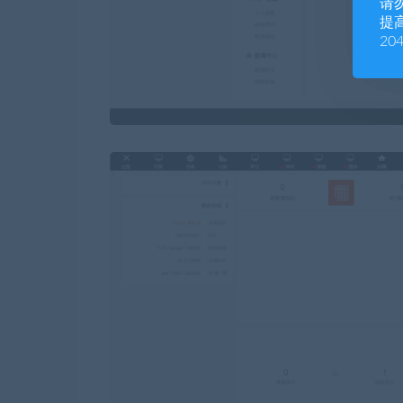
请
提高
20