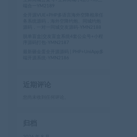
端合一YM2189
全开源VUE+PHP多语言海外空降相亲任
务系统源码，海外空降约炮、同城约炮
源码，一对一同城交友源码-YMN2188
脱单盲盒|交友盲盒系统4套公众号+小程
序源码打包-YMN2187
最新砸金蛋全开源源码 | PHP+UniApp多
端开源系统-YMN2186
近期评论
您尚未收到任何评论。
归档
2026 年 8 月