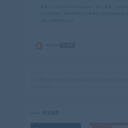
客服 Q Q: 2047879076 Telegram（飞机）客服：@web05
521博客源码
»
最新PHP礼品卡/奢侈品/优惠券回收商城
源码_附教程-YM1324
admin
普通
上一篇
YM1323-海外投资理财系统源码/多语言加密货币投资
台/Web+App
相关推荐