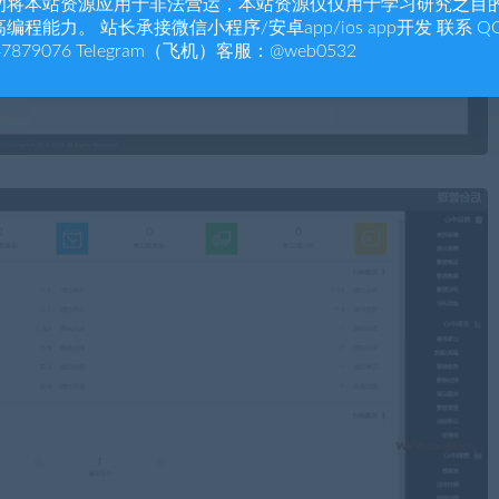
勿将本站资源应用于非法营运，本站资源仅仅用于学习研究之目
编程能力。 站长承接微信小程序/安卓app/ios app开发 联系 Q
47879076 Telegram（飞机）客服：@web0532