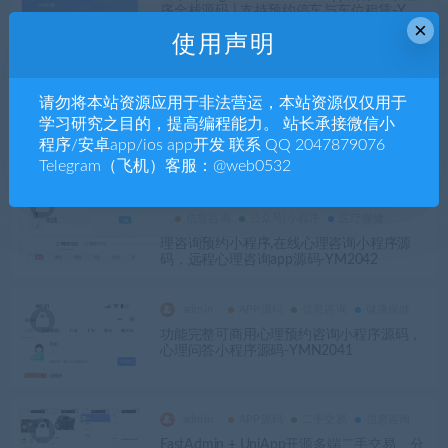
序全栈源码 | 支持预约停车与车位租赁-YM
×
N2063
使用声明
admin
请勿将本站资源应用于非法营运，本站资源仅仅用于
信息咨询
公众号|小程序
考试刷题
学习研究之目的，提高编程能力。 站长承接微信小
驾考宝典系统源码｜公众号小程序支持科目
程序/安卓app/ios app开发 联系 QQ 2047879076
一科目四语音教学+科目二科目三视频教程
代理合作-YMN2055
Telegram（飞机）客服：@web0532
admin
信息咨询
公众号|小程序
医疗保健
理咨询预约小程序,在线心理咨询小程序源
码，远程心理咨询app源码-YM2042
admin
APP源码
信息咨询
健康保健
功能完整可商用心理预约咨询小程序源码，
心理问答小程序源码-YMN2041
admin
APP源码
二手交易
信息咨询
FastAdmin + UniApp开源多端二手交易、分