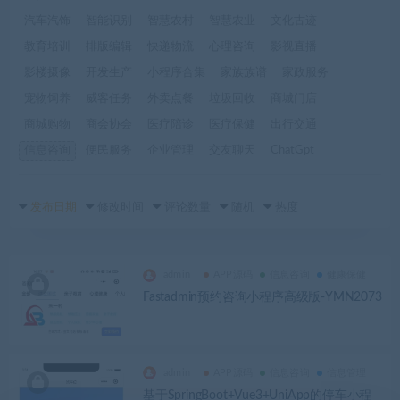
汽车汽饰
智能识别
智慧农村
智慧农业
文化古迹
教育培训
排版编辑
快递物流
心理咨询
影视直播
影楼摄像
开发生产
小程序合集
家族族谱
家政服务
宠物饲养
威客任务
外卖点餐
垃圾回收
商城门店
商城购物
商会协会
医疗陪诊
医疗保健
出行交通
信息咨询
便民服务
企业管理
交友聊天
ChatGpt
发布日期
修改时间
评论数量
随机
热度
admin
APP源码
信息咨询
健康保健
Fastadmin预约咨询小程序高级版-YMN2073
admin
APP源码
信息咨询
信息管理
基于SpringBoot+Vue3+UniApp的停车小程