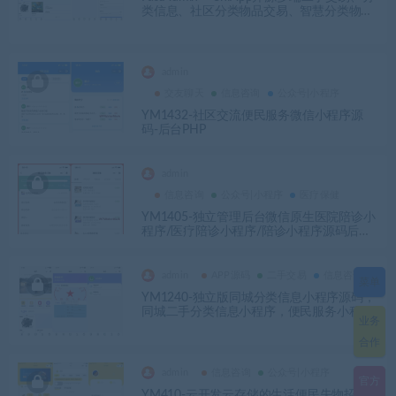
类信息、社区分类物品交易、智慧分类物品
交易、同城信息分类小程序/H5/App系统源
码-YM1997
admin
交友聊天
信息咨询
公众号|小程序
YM1432-社区交流便民服务微信小程序源
码-后台PHP
admin
信息咨询
公众号|小程序
医疗保健
YM1405-独立管理后台微信原生医院陪诊小
程序/医疗陪诊小程序/陪诊小程序源码后端t
p+mysql库
admin
APP源码
二手交易
信息咨询
菜单
YM1240-独立版同城分类信息小程序源码，
同城二手分类信息小程序，便民服务小程序
业务
含uniapp源码，可打包app
合作
admin
信息咨询
公众号|小程序
官方
YM410-云开发云存储的生活便民失物招领