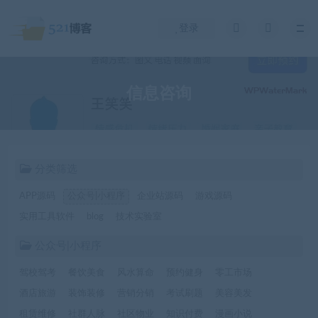
登录
信息咨询
分类筛选
APP源码
公众号|小程序
企业站源码
游戏源码
实用工具软件
blog
技术实验室
公众号|小程序
驾校驾考
餐饮美食
风水算命
预约健身
零工市场
酒店旅游
装饰装修
营销分销
考试刷题
美容美发
租赁维修
社群人脉
社区物业
知识付费
漫画小说