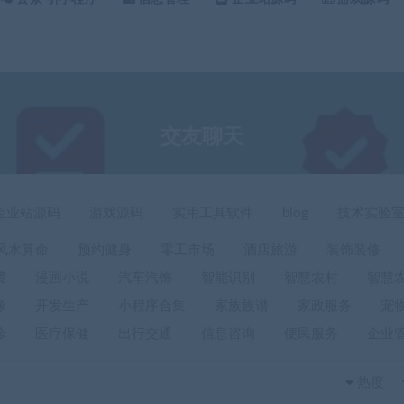
交友聊天
企业站源码
游戏源码
实用工具软件
blog
技术实验
风水算命
预约健身
零工市场
酒店旅游
装饰装修
费
漫画小说
汽车汽饰
智能识别
智慧农村
智慧
像
开发生产
小程序合集
家族族谱
家政服务
宠
诊
医疗保健
出行交通
信息咨询
便民服务
企业
热度