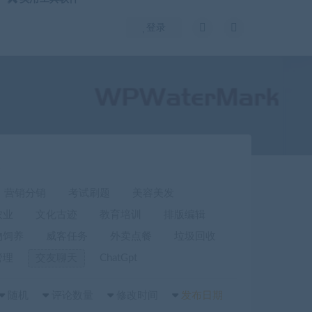
登录
室
营销分销
考试刷题
美容美发
农业
文化古迹
教育培训
排版编辑
物饲养
威客任务
外卖点餐
垃圾回收
管理
交友聊天
ChatGpt
随机
评论数量
修改时间
发布日期