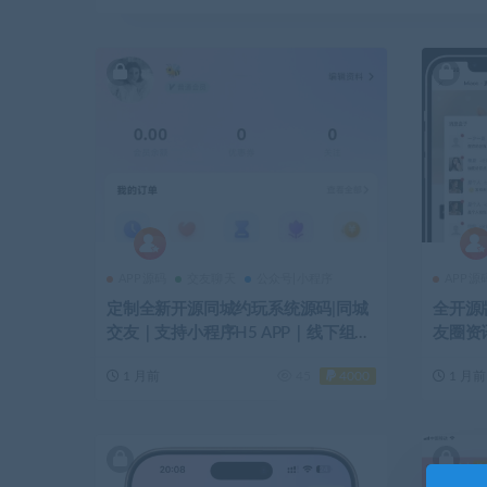
APP源码
交友聊天
公众号|小程序
APP源
定制全新开源同城约玩系统源码|同城
全开源
交友｜支持小程序H5 APP｜线下组局
友圈资
搭子平台源码-YMN2060
文分享源
1 月前
45
4000
1 月前