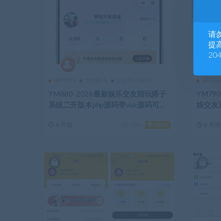
请
提高
20
APP源码
交友聊天
公众号|小程序
APP源
YM880-2026最新娱乐交友陪玩搭子
YM79
系统二开版本php源码带vue源码可二
娘交友
次开发
开相亲
6 月前
186
3600
6 月前