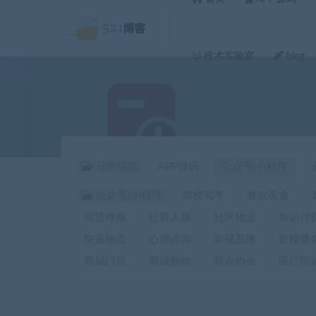
技术实验室
blog
分类筛选
APP源码
公众号|小程序
公众号|小程序
驾校驾考
餐饮美食
租赁维修
社群人脉
社区物业
知识付
快递物流
心理咨询
影视直播
影楼摄
商城门店
商城购物
商会协会
医疗陪