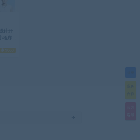
序设计开
小程序
3000
菜单
业务
合作
官方
客服