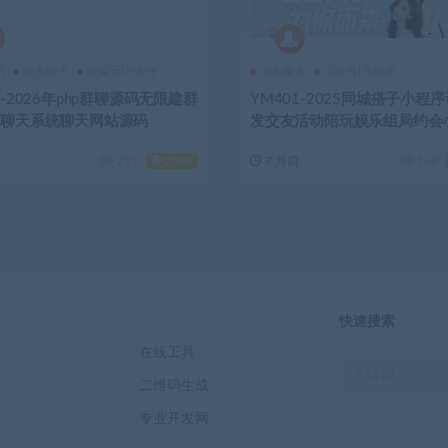
码
交友聊天
公众号|小程序
交友聊天
公众号|小程序
0-2026年php群聊源码无限建群
YM401-2025同城搭子小程
5聊天系统聊天网站源码
发交友活动陪玩娱乐组局约会
源码
211
2500
7 月前
169
快速搜索
档
在线工具
二维码生成
专业开发网