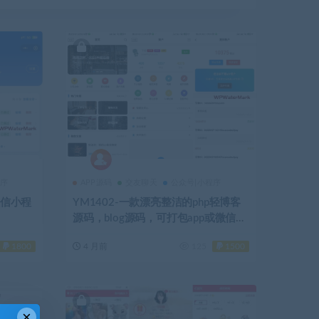
程序
APP源码
交友聊天
公众号|小程序
微信小程
YM1402-一款漂亮整洁的php轻博客
源码，blog源码，可打包app或微信内
部使用博客源码
1800
4 月前
125
1500
×