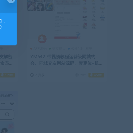
的，
Q
程序
APP源码
交友聊天
公众号|小程序
交友解密
YM642-带视频教程运营级同城约
盲盒匹配
会、同城交友网站源码、带定位+机器
人可封包APP源码
1200
7 月前
202
4500