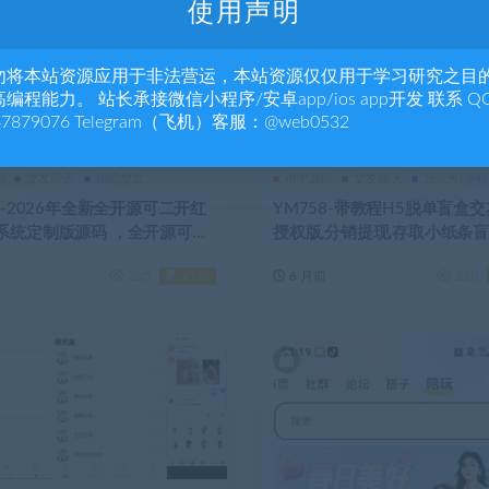
使用声明
勿将本站资源应用于非法营运，本站资源仅仅用于学习研究之目
编程能力。 站长承接微信小程序/安卓app/ios app开发 联系 Q
47879076 Telegram（飞机）客服：@web0532
码
交友聊天
婚恋交友
APP源码
交友聊天
公众号|小
0-2026年全新全开源可二开红
YM758-带教程H5脱单盲盒
系统定制版源码 ，全开源可二
授权版,分销提现,存取小纸条
交友小程序源码
管理平台,免签支付,可封装APP,
205
3000
6 月前
218