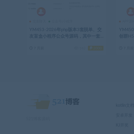
交友聊天
公众号|小程序
APP源
YM453-2026年php版本3套脱单、交
YM45
友盲盒小程序公众号源码，其中一套
创群H
为vue前端开发的
7 月前
162
2000
7 月前
kotlin文
安卓开发
521博客源码
KJ开奖