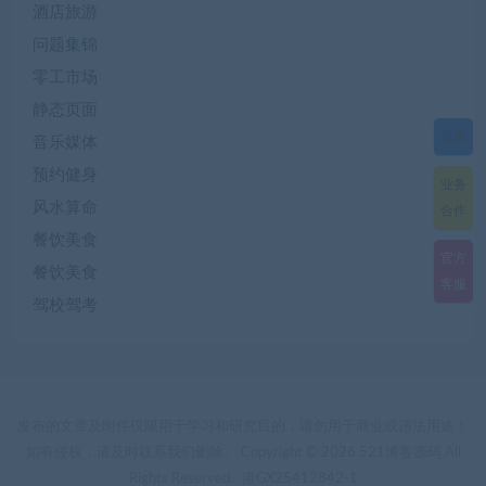
酒店旅游
问题集锦
零工市场
静态页面
菜单
音乐媒体
预约健身
业务
风水算命
合作
餐饮美食
官方
餐饮美食
客服
驾校驾考
发布的文章及附件仅限用于学习和研究目的，请勿用于商业或违法用途！
如有侵权，请及时联系我们删除。 Copyright © 2026 521博客源码 All
Rights Reserved.
港GX25412842-1