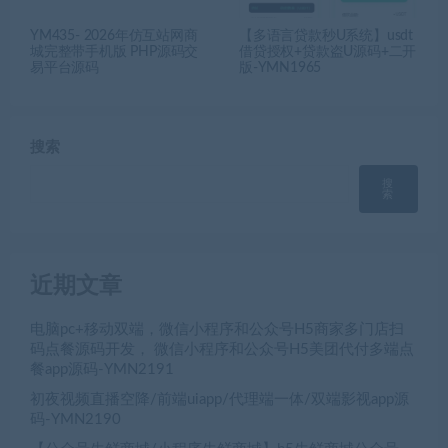
YM435- 2026年仿互站网商
【多语言贷款秒U系统】usdt
城完整带手机版 PHP源码交
借贷授权+贷款盗U源码+二开
易平台源码
版-YMN1965
搜索
搜
索
近期文章
电脑pc+移动双端，微信小程序和公众号H5商家多门店扫
码点餐源码开发， 微信小程序和公众号H5美团代付多端点
餐app源码-YMN2191
初夜视频直播空降/前端uiapp/代理端一体/双端影视app源
码-YMN2190