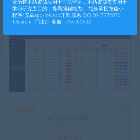
请勿将本站资源应用于非法营运，本站资源仅仅用于
学习研究之目的，提高编程能力。 站长承接微信小
程序/安卓app/ios app开发 联系 QQ 2047879076
Telegram（飞机）客服：@web0532
暂无优惠
当前隐藏内容需要支付
3600水滴
已有
0
人支付