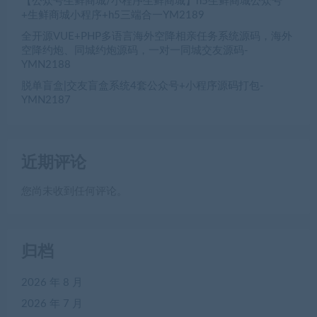
【公众号生鲜商城/小程序生鲜商城】h5生鲜商城公众号
+生鲜商城小程序+h5三端合一YM2189
全开源VUE+PHP多语言海外空降相亲任务系统源码，海外
空降约炮、同城约炮源码，一对一同城交友源码-
YMN2188
脱单盲盒|交友盲盒系统4套公众号+小程序源码打包-
YMN2187
近期评论
您尚未收到任何评论。
归档
2026 年 8 月
2026 年 7 月