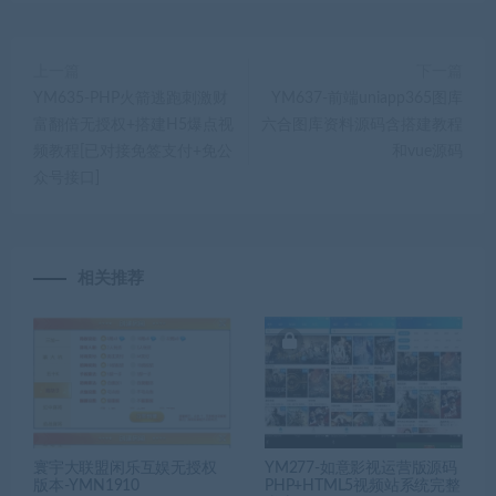
上一篇
下一篇
YM635-PHP火箭逃跑刺激财
YM637-前端uniapp365图库
富翻倍无授权+搭建H5爆点视
六合图库资料源码含搭建教程
频教程[已对接免签支付+免公
和vue源码
众号接口]
相关推荐
寰宇大联盟闲乐互娱无授权
YM277-如意影视运营版源码
版本-YMN1910
PHP+HTML5视频站系统完整