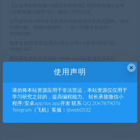
【公众号生鲜商城/小程序生鲜商城】h5生鲜商城公众号
+生鲜商城小程序+h5三端合一YM2189
全开源VUE+PHP多语言海外空降相亲任务系统源码，海外
空降约炮、同城约炮源码，一对一同城交友源码-
YMN2188
脱单盲盒|交友盲盒系统4套公众号+小程序源码打包-
YMN2187
最新砸金蛋全开源源码 | PHP+UniApp多端开源系统-
YMN2186
×
使用声明
杏彩二开内核加入余额宝独立代理后台系统源码可预设开
奖完整版-YMN2185
请勿将本站资源应用于非法营运，本站资源仅仅用于
学习研究之目的，提高编程能力。 站长承接微信小
程序/安卓app/ios app开发 联系 QQ 2047879076
近期评论
Telegram（飞机）客服：@web0532
您尚未收到任何评论。