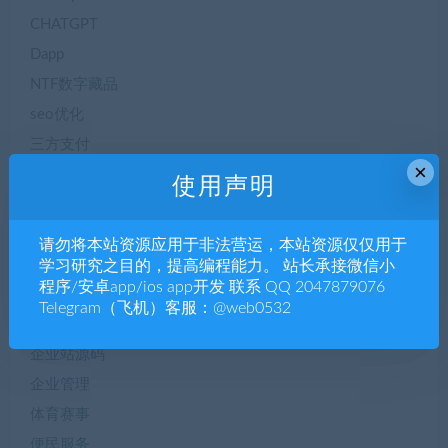
CHATGPT
Dapp
NTF数字藏品
seo优化
三方支付
×
专题博文
使用声明
二手交易
交友聊天
请勿将本站资源应用于非法营运，本站资源仅仅用于
人工智能AI
学习研究之目的，提高编程能力。 站长承接微信小
程序/安卓app/ios app开发 联系 QQ 2047879076
人工智能AI
Telegram（飞机）客服：@web0532
企业h5
企业站源码
企业管理
体育赛事
便民服务