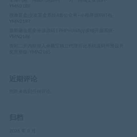
空降约炮、同城约炮源码，一对一同城交友源码-
YMN2188
脱单盲盒|交友盲盒系统4套公众号+小程序源码打包-
YMN2187
最新砸金蛋全开源源码 | PHP+UniApp多端开源系统-
YMN2186
杏彩二开内核加入余额宝独立代理后台系统源码可预设开
奖完整版-YMN2185
近期评论
您尚未收到任何评论。
归档
2026 年 8 月