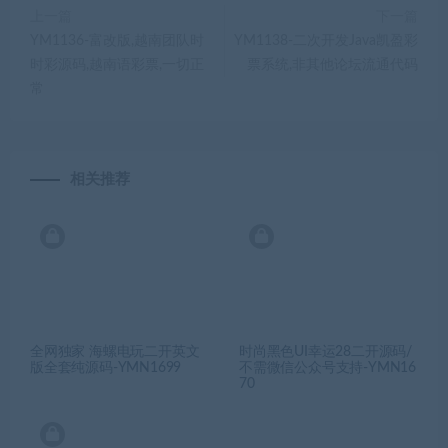
上一篇
下一篇
YM1136-富改版,越南团队时
YM1138-二次开发Java凯盈彩
时彩源码,越南语彩票,一切正
票系统,非其他论坛流通代码
常
相关推荐
全网独家 海螺电玩二开英文
时尚黑色UI幸运28二开源码/
版全套纯源码-YMN1699
不需微信公众号支持-YMN16
70