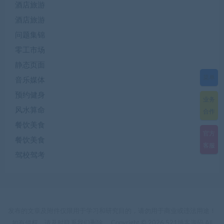
酒店旅游
酒店旅游
问题集锦
零工市场
静态页面
菜单
音乐媒体
预约健身
业务
风水算命
合作
餐饮美食
官方
餐饮美食
客服
驾校驾考
发布的文章及附件仅限用于学习和研究目的，请勿用于商业或违法用途！
如有侵权，请及时联系我们删除。 Copyright © 2026 521博客源码 All