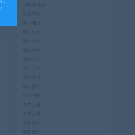
的，
即时通讯im
Q
双规直销
发卡商城
商会协会
商会协会
商城购物
商城门店
商店收银
在线考试
场馆预约
垃圾回收
外卖点餐
外卖点餐
威客任务
威客任务