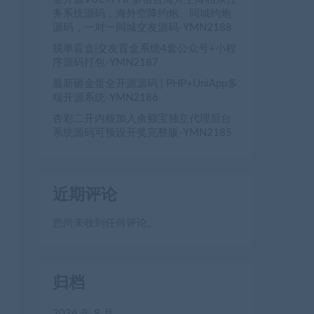
务系统源码，海外空降约炮、同城约炮
源码，一对一同城交友源码-YMN2188
脱单盲盒|交友盲盒系统4套公众号+小程
序源码打包-YMN2187
最新砸金蛋全开源源码 | PHP+UniApp多
端开源系统-YMN2186
杏彩二开内核加入余额宝独立代理后台
系统源码可预设开奖完整版-YMN2185
近期评论
您尚未收到任何评论。
归档
2026 年 8 月