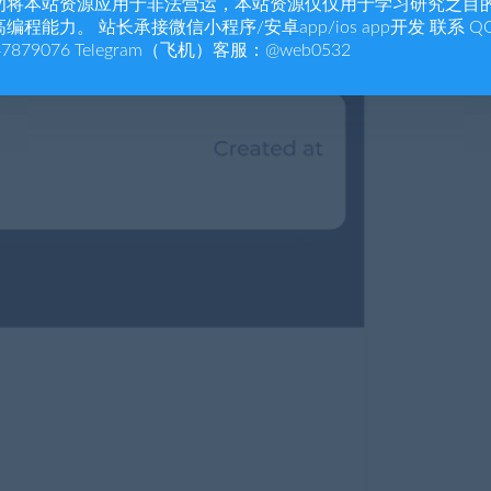
勿将本站资源应用于非法营运，本站资源仅仅用于学习研究之目
编程能力。 站长承接微信小程序/安卓app/ios app开发 联系 Q
47879076 Telegram（飞机）客服：@web0532