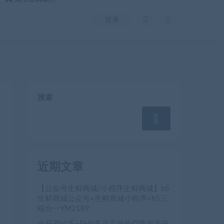
登录
搜索
搜
索
近期文章
【公众号生鲜商城/小程序生鲜商城】h5
生鲜商城公众号+生鲜商城小程序+h5三
端合一YM2189
全开源VUE+PHP多语言海外空降相亲任