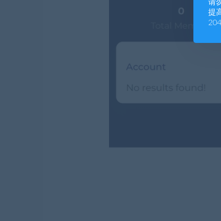
请
提高
20