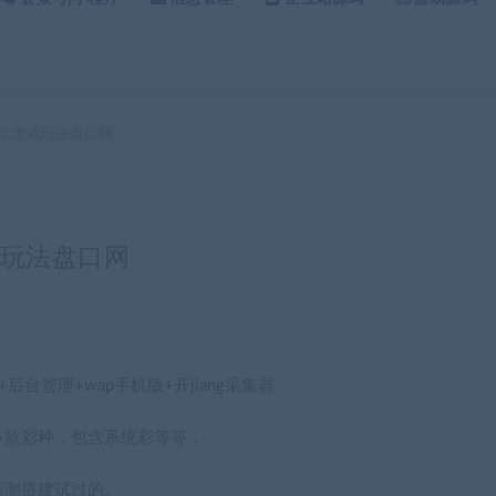
平台,老式玩法盘口网
老式玩法盘口网
台管理+wap手机版+开jiang采集器
多款彩种，包含系统彩等等，
亲测搭建试过的。