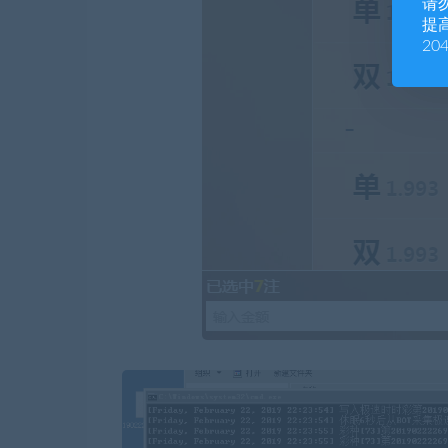
请
提高
20