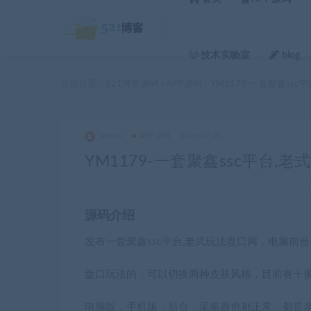
技术实验室
blog
当前位置：
521博客源码
APP源码
YM1179-一套聚鑫ssc
>
>
admin
APP源码
2026-02-25
YM1179-一套聚鑫ssc平台,
源码介绍
发布一套聚鑫ssc平台,老式玩法盘口网，电脑前台+后
盘口玩法的，可以切换两种皮肤风格，目前有十
电脑版，手机版，后台，采集器也都正常，都是