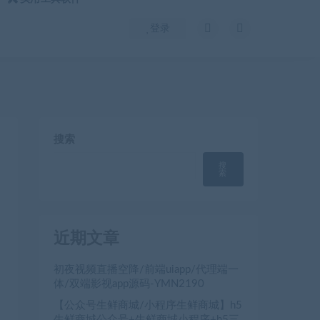
登录
搜索
搜
索
近期文章
初夜视频直播空降/前端uiapp/代理端一
体/双端影视app源码-YMN2190
【公众号生鲜商城/小程序生鲜商城】h5
生鲜商城公众号+生鲜商城小程序+h5三