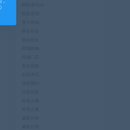
的，
即时通讯im
Q
双规直销
发卡商城
商会协会
商会协会
商城购物
商城门店
商店收银
在线考试
场馆预约
垃圾回收
外卖点餐
外卖点餐
威客任务
威客任务