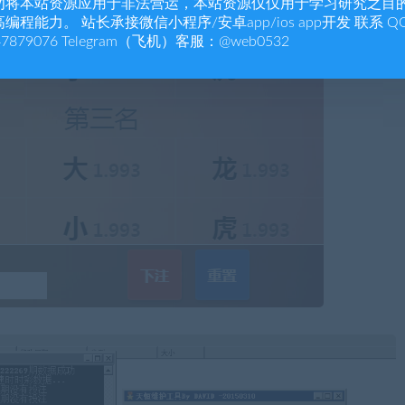
勿将本站资源应用于非法营运，本站资源仅仅用于学习研究之目
编程能力。 站长承接微信小程序/安卓app/ios app开发 联系 Q
47879076 Telegram（飞机）客服：@web0532