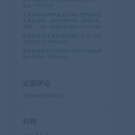
端合一YM2189
全开源VUE+PHP多语言海外空降相亲任
务系统源码，海外空降约炮、同城约炮
源码，一对一同城交友源码-YMN2188
脱单盲盒|交友盲盒系统4套公众号+小程
序源码打包-YMN2187
最新砸金蛋全开源源码 | PHP+UniApp多
端开源系统-YMN2186
近期评论
您尚未收到任何评论。
归档
2026 年 8 月