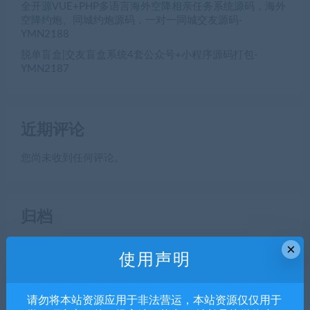
全开源VUE+PHP多语言海外空降相亲任务系统源码，海外
空降约炮、同城约炮源码，一对一同城交友源码-
YMN2188
脱单盲盒|交友盲盒系统4套公众号+小程序源码打包-
YMN2187
近期评论
您尚未收到任何评论。
归档
×
2026 年 8 月
使用声明
2026 年 7 月
2026 年 6 月
请勿将本站资源应用于非法营运，本站资源仅仅用于
2026 年 5 月