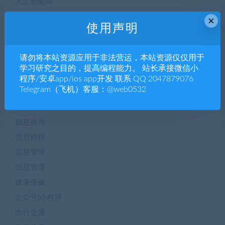
人工智能AI
人工智能AI
×
使用声明
企业h5
企业站源码
请勿将本站资源应用于非法营运，本站资源仅仅用于
企业管理
学习研究之目的，提高编程能力。 站长承接微信小
体育赛事
程序/安卓app/ios app开发 联系 QQ 2047879076
Telegram（飞机）客服：@web0532
便民服务
保健养生
信息咨询
信息科技
信息管理
信息管理
健康保健
公众号|小程序
出行交通