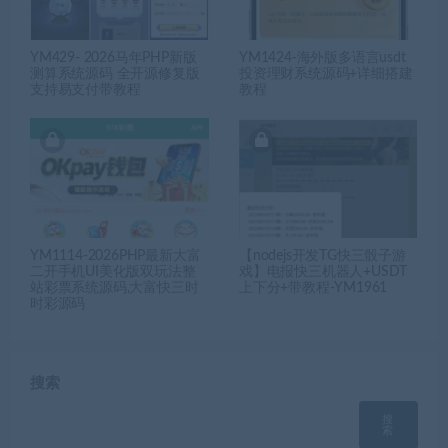
YM429- 2026马年PHP新版
YM1424-海外版多语言usdt
测算系统源码 全开源修复版
投资理财系统源码+详细搭建
支持易支付带教程
教程
YM1114-2026PHP最新大富
【nodejs开发TG快三骰子游
二开手机UI美化版双玩法整
戏】电报快三机器人+USDT
站彩票系统源码,大富快三时
上下分+带教程-YM1961
时彩源码
搜索
搜
索