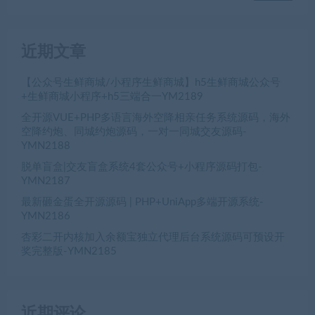
近期文章
【公众号生鲜商城/小程序生鲜商城】h5生鲜商城公众号
+生鲜商城小程序+h5三端合一YM2189
全开源VUE+PHP多语言海外空降相亲任务系统源码，海外
空降约炮、同城约炮源码，一对一同城交友源码-
YMN2188
脱单盲盒|交友盲盒系统4套公众号+小程序源码打包-
YMN2187
最新砸金蛋全开源源码 | PHP+UniApp多端开源系统-
YMN2186
杏彩二开内核加入余额宝独立代理后台系统源码可预设开
奖完整版-YMN2185
近期评论