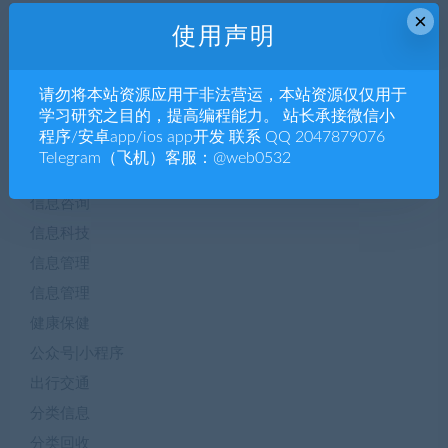
×
企业h5
使用声明
企业站源码
企业管理
请勿将本站资源应用于非法营运，本站资源仅仅用于
体育赛事
学习研究之目的，提高编程能力。 站长承接微信小
程序/安卓app/ios app开发 联系 QQ 2047879076
便民服务
Telegram（飞机）客服：@web0532
保健养生
信息咨询
信息科技
信息管理
信息管理
健康保健
公众号|小程序
出行交通
分类信息
分类回收