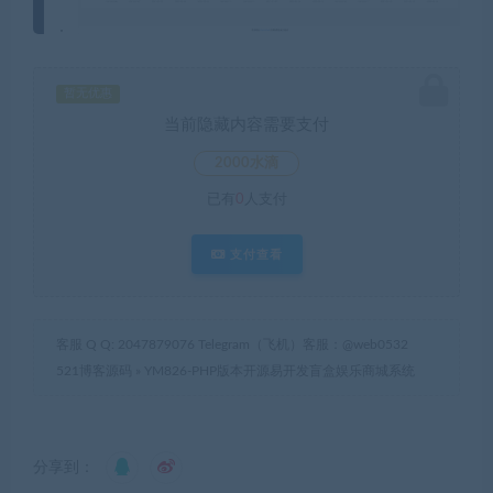
暂无优惠
当前隐藏内容需要支付
2000水滴
已有
0
人支付
支付查看
客服 Q Q: 2047879076 Telegram（飞机）客服：@web0532
521博客源码
»
YM826-PHP版本开源易开发盲盒娱乐商城系统
分享到：