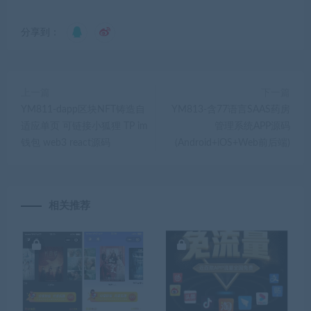
分享到：
上一篇
下一篇
YM811-dapp区块NFT铸造自
YM813-含77语言SAAS药房
适应单页 可链接小狐狸 TP im
管理系统APP源码
钱包 web3 react源码
(Android+iOS+Web前后端)
相关推荐