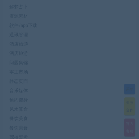
解梦占卜
资源素材
软件/app下载
通讯管理
酒店旅游
酒店旅游
问题集锦
零工市场
静态页面
菜单
音乐媒体
预约健身
业务
风水算命
合作
餐饮美食
官方
餐饮美食
客服
驾校驾考