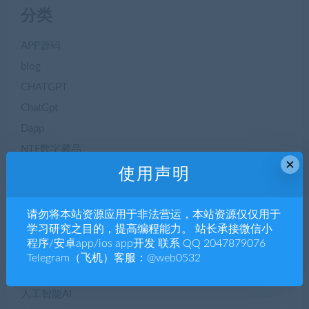
分类
APP源码
blog
CHATGPT
ChatGpt
Dapp
NTF数字藏品
×
seo优化
使用声明
三方支付
专题博文
请勿将本站资源应用于非法营运，本站资源仅仅用于
学习研究之目的，提高编程能力。 站长承接微信小
二手交易
程序/安卓app/ios app开发 联系 QQ 2047879076
交友聊天
Telegram（飞机）客服：@web0532
人工智能AI
人工智能AI