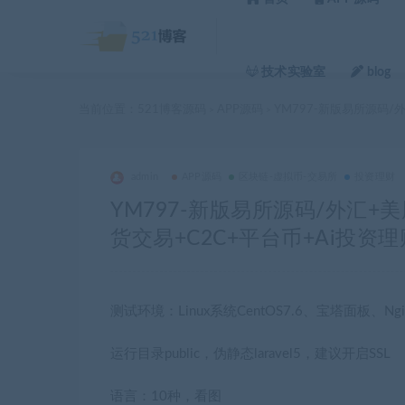
技术实验室
blog
当前位置：
521博客源码
APP源码
YM797-新版易所源码/
>
>
admin
APP源码
区块链-虚拟币-交易所
投资理财
YM797-新版易所源码/外汇+
货交易+C2C+平台币+Ai投资理财
测试环境：Linux系统CentOS7.6、宝塔面板、Ngin
运行目录public，伪静态laravel5，建议开启SSL
语言：10种，看图