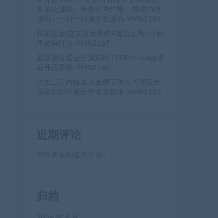
务系统源码，海外空降约炮、同城约炮
源码，一对一同城交友源码-YMN2188
脱单盲盒|交友盲盒系统4套公众号+小程
序源码打包-YMN2187
最新砸金蛋全开源源码 | PHP+UniApp多
端开源系统-YMN2186
杏彩二开内核加入余额宝独立代理后台
系统源码可预设开奖完整版-YMN2185
近期评论
您尚未收到任何评论。
归档
2026 年 8 月