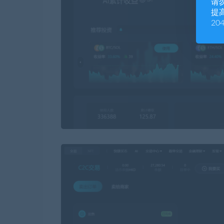
请
提高
20