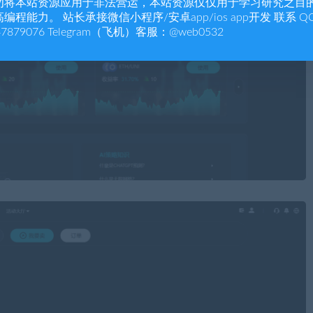
勿将本站资源应用于非法营运，本站资源仅仅用于学习研究之目
编程能力。 站长承接微信小程序/安卓app/ios app开发 联系 Q
47879076 Telegram（飞机）客服：@web0532