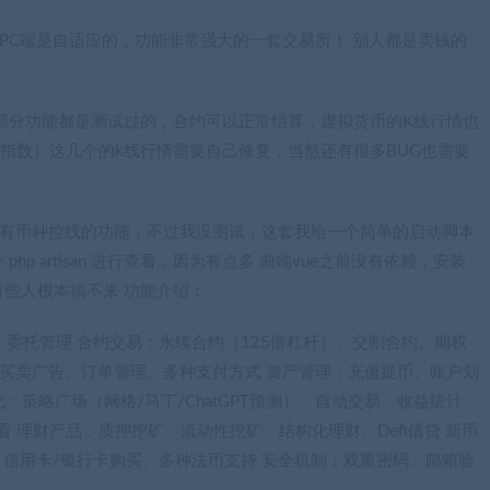
PC端是自适应的，功能非常强大的一套交易所！ 别人都是卖钱的
部分功能都是测试过的，合约可以正常结算，虚拟货币的K线行情也
股指数）这几个的k线行情需要自己修复，当然还有很多BUG也需要
还有币种控线的功能，不过我没测试，这套我给一个简单的启动脚本
 artisan 进行查看，因为有点多 前端vue之前没有依赖，安装
些人根本搞不来 功能介绍：
、委托管理 合约交易：永续合约（125倍杠杆）、交割合约、期权
布买卖广告、订单管理、多种支付方式 资产管理：充值提币、账户划
化：策略广场（网格/马丁/ChatGPT预测）、自动交易、收益统计
 理财产品：质押挖矿、流动性挖矿、结构化理财、Defi借贷 新币
：信用卡/银行卡购买、多种法币支持 安全机制：双重密码、邮箱验