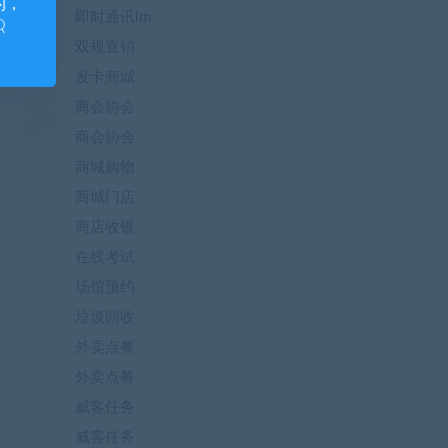
的，
即时通讯im
Q
双规直销
发卡商城
商会协会
商会协会
商城购物
商城门店
商店收银
在线考试
场馆预约
垃圾回收
外卖点餐
外卖点餐
威客任务
威客任务