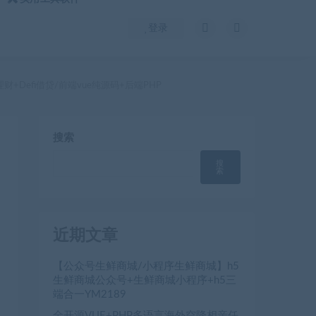
登录
+Defi借贷/前端vue纯源码+后端PHP
搜索
搜
索
近期文章
【公众号生鲜商城/小程序生鲜商城】h5
生鲜商城公众号+生鲜商城小程序+h5三
端合一YM2189
全开源VUE+PHP多语言海外空降相亲任