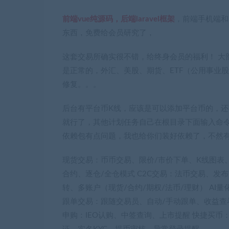
前端vue纯源码，后端laravel框架
，前端手机端和
东西，免费给会员研究了，
这套交易所确实很不错，给终身会员的福利！ 大
是正常的，外汇、美股、期货、ETF（公用事业
修复。。。
后台有平台币K线，应该是可以添加平台币的，
就行了，其他计划任务自己在根目录下面输入命令 php
依赖包有点问题，我也给你们装好依赖了，不然有
现货交易：币币交易、限价/市价下单、K线图表
合约、逐仓/全仓模式 C2C交易：法币交易、发
转、多账户（现货/合约/期权/法币/理财） AI量
跟单交易：跟随交易员、自动/手动跟单、收益查看
申购：IEO认购、中签查询、上市提醒 快捷买币