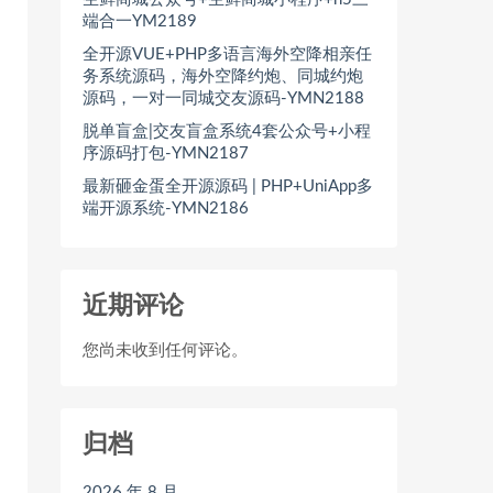
端合一YM2189
全开源VUE+PHP多语言海外空降相亲任
务系统源码，海外空降约炮、同城约炮
源码，一对一同城交友源码-YMN2188
脱单盲盒|交友盲盒系统4套公众号+小程
序源码打包-YMN2187
最新砸金蛋全开源源码 | PHP+UniApp多
端开源系统-YMN2186
近期评论
您尚未收到任何评论。
归档
2026 年 8 月