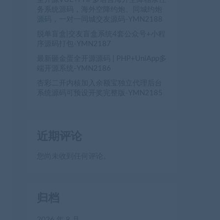
务系统源码，海外空降约炮、同城约炮
源码，一对一同城交友源码-YMN2188
脱单盲盒|交友盲盒系统4套公众号+小程
序源码打包-YMN2187
最新砸金蛋全开源源码 | PHP+UniApp多
端开源系统-YMN2186
杏彩二开内核加入余额宝独立代理后台
系统源码可预设开奖完整版-YMN2185
近期评论
您尚未收到任何评论。
归档
2026 年 8 月