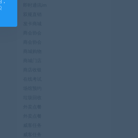
的，
即时通讯im
Q
双规直销
发卡商城
商会协会
商会协会
商城购物
商城门店
商店收银
在线考试
场馆预约
垃圾回收
外卖点餐
外卖点餐
威客任务
威客任务