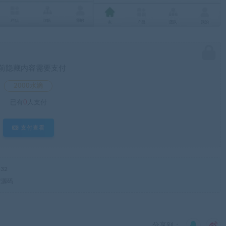
前隐藏内容需要支付
2000水滴
已有
0
人支付
支付查看
32
资源码
分享到：