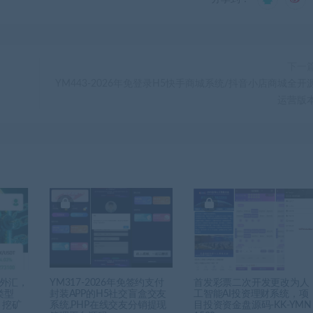
下一
YM443-2026年免登录H5快手商城系统/抖音小店商城全开
运营版
，外汇，
YM317-2026年免签约支付
首发彩票二次开发更改为人
类型
封装APP的H5社交盲盒交友
工智能AI投资理财系统，项
，挖矿
系统,PHP在线交友分销提现
目投资资金盘源码-KK-YMN