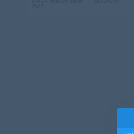
国股票+印度股票+新加坡股
源码-YM1709
票源码