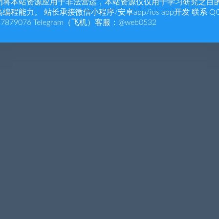
勿将本站资源应用于非法营运，本站资源仅仅用于学习研究之目
编程能力。 站长承接微信小程序/安卓app/ios app开发 联系 Q
47879076 Telegram（飞机）客服：@web0532