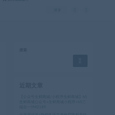
登录
搜索
搜
索
近期文章
【公众号生鲜商城/小程序生鲜商城】h5
生鲜商城公众号+生鲜商城小程序+h5三
端合一YM2189
全开源VUE+PHP多语言海外空降相亲任