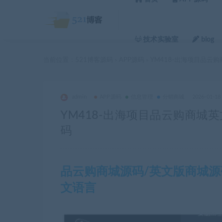
技术实验室
blog
当前位置：
521博客源码
APP源码
YM418-出海项目品云
>
>
admin
APP源码
信息管理
分销商城
2026-01-18
YM418-出海项目品云购商
码
品云购商城源码/英文版商城源码
文语言