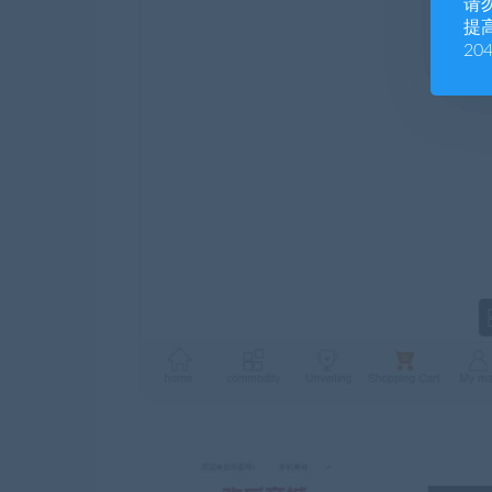
请
提高
20