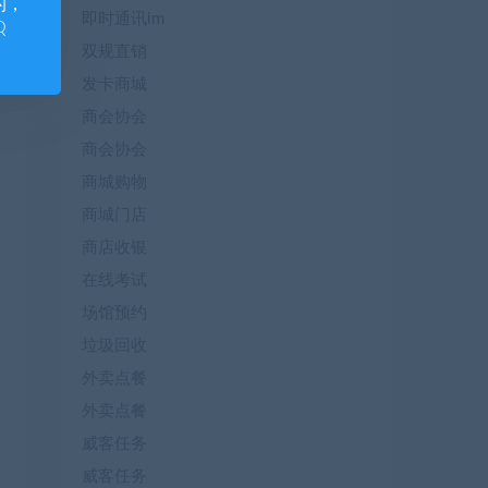
的，
即时通讯im
Q
双规直销
发卡商城
商会协会
商会协会
商城购物
商城门店
商店收银
在线考试
场馆预约
垃圾回收
外卖点餐
外卖点餐
威客任务
威客任务