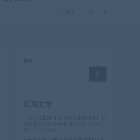
登录
搜索
搜
索
近期文章
【公众号生鲜商城/小程序生鲜商城】h5
生鲜商城公众号+生鲜商城小程序+h5三
端合一YM2189
全开源VUE+PHP多语言海外空降相亲任