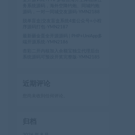
务系统源码，海外空降约炮、同城约炮
源码，一对一同城交友源码-YMN2188
脱单盲盒|交友盲盒系统4套公众号+小程
序源码打包-YMN2187
最新砸金蛋全开源源码 | PHP+UniApp多
端开源系统-YMN2186
杏彩二开内核加入余额宝独立代理后台
系统源码可预设开奖完整版-YMN2185
近期评论
您尚未收到任何评论。
归档
2026 年 8 月