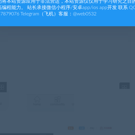
勿将本站资源应用于非法营运，本站资源仅仅用于学习研究之目
编程能力。 站长承接微信小程序/安卓app/ios app开发 联系 Q
47879076 Telegram（飞机）客服：@web0532