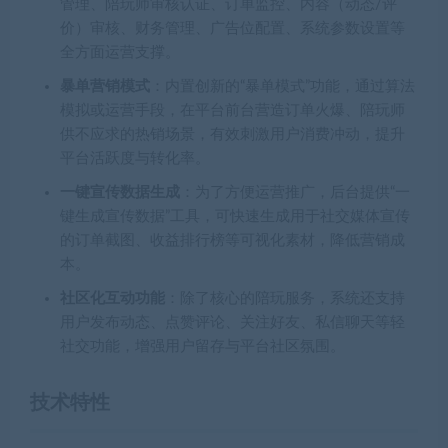
管理、陪玩师审核认证、订单监控、内容（动态/评
价）审核、财务管理、广告位配置、系统参数设置等
全方面运营支撑。
暴单营销模式
：内置创新的“暴单模式”功能，通过算法
模拟或运营手段，在平台前台营造订单火爆、陪玩师
供不应求的热销场景，有效刺激用户消费冲动，提升
平台活跃度与转化率。
一键宣传数据生成
：为了方便运营推广，后台提供“一
键生成宣传数据”工具，可快速生成用于社交媒体宣传
的订单截图、收益排行榜等可视化素材，降低营销成
本。
社区化互动功能
：除了核心的陪玩服务，系统还支持
用户发布动态、点赞评论、关注好友、私信聊天等轻
社交功能，增强用户留存与平台社区氛围。
技术特性