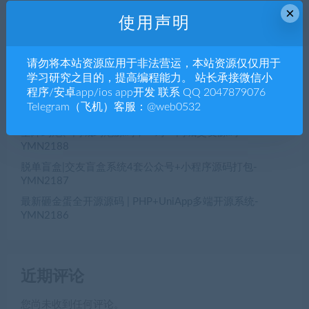
×
近期文章
使用声明
初夜视频直播空降/前端uiapp/代理端一体/双端影视app源
请勿将本站资源应用于非法营运，本站资源仅仅用于
码-YMN2190
学习研究之目的，提高编程能力。 站长承接微信小
【公众号生鲜商城/小程序生鲜商城】h5生鲜商城公众号
程序/安卓app/ios app开发 联系 QQ 2047879076
+生鲜商城小程序+h5三端合一YM2189
Telegram（飞机）客服：@web0532
全开源VUE+PHP多语言海外空降相亲任务系统源码，海外
空降约炮、同城约炮源码，一对一同城交友源码-
YMN2188
脱单盲盒|交友盲盒系统4套公众号+小程序源码打包-
YMN2187
最新砸金蛋全开源源码 | PHP+UniApp多端开源系统-
YMN2186
近期评论
您尚未收到任何评论。