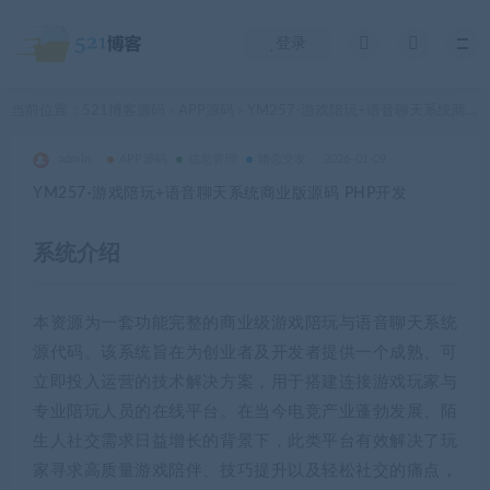
登录
当前位置：
521博客源码
APP源码
YM257-游戏陪玩+语音聊天系统商业版源码 PHP开发
>
>
admin
APP源码
信息管理
婚恋交友
2026-01-09
YM257-游戏陪玩+语音聊天系统商业版源码 PHP开发
系统介绍
本资源为一套功能完整的商业级游戏陪玩与语音聊天系统
源代码。该系统旨在为创业者及开发者提供一个成熟、可
立即投入运营的技术解决方案，用于搭建连接游戏玩家与
专业陪玩人员的在线平台。在当今电竞产业蓬勃发展、陌
生人社交需求日益增长的背景下，此类平台有效解决了玩
家寻求高质量游戏陪伴、技巧提升以及轻松社交的痛点，