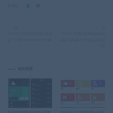
分享到：
上一篇
下一篇
YM256-云赏在线视频打赏系
YM258-币圈交易系统运营版
统 PHP源码 V8.5修复完结版
精美UI界面专业K线图表稳定
无错
相关推荐
音乐抢单刷单系统源码|亲测
YM643-禾匠榜店商城小程序