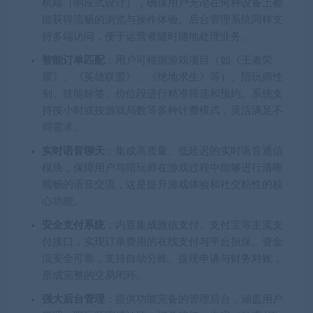
机端（响应式设计），确保用户无论在何种设备上都
能获得流畅的浏览与操作体验。后台管理系统同样支
持多端访问，便于运营者随时随地处理业务。
智能订单匹配
：用户可根据游戏项目（如《王者荣
耀》、《英雄联盟》、《绝地求生》等）、陪玩师性
别、技能标签、价位段进行精准筛选和预约。系统支
持按小时或按游戏局数等多种计费模式，灵活满足不
同需求。
实时语音聊天
：集成高质量、低延迟的实时语音通信
模块，保障用户与陪玩师在游戏过程中能够进行清晰
顺畅的语音交流，这是提升游戏体验和社交粘性的核
心功能。
安全支付系统
：内置集成微信支付、支付宝等主流支
付接口，实现订单费用的在线支付与平台担保。资金
流安全可靠，支持自动分账、提现申请与财务对账，
形成完整的交易闭环。
强大后台管理
：提供功能完备的管理后台，涵盖用户