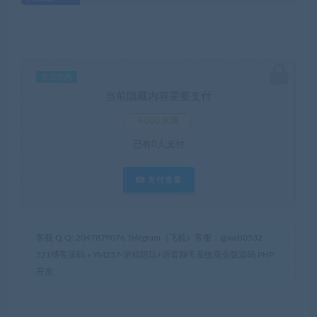
暂无优惠
当前隐藏内容需要支付
4000水滴
已有
0
人支付
支付查看
客服 Q Q: 2047879076 Telegram（飞机）客服：@web0532
521博客源码
»
YM257-游戏陪玩+语音聊天系统商业版源码 PHP
开发