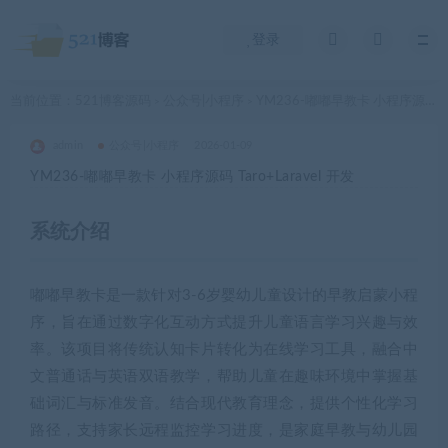
登录
当前位置：
521博客源码
公众号|小程序
YM236-嘟嘟早教卡 小程序源码 Taro+Laravel 开发
>
>
admin
公众号|小程序
2026-01-09
YM236-嘟嘟早教卡 小程序源码 Taro+Laravel 开发
系统介绍
嘟嘟早教卡是一款针对3-6岁婴幼儿童设计的早教启蒙小程
序，旨在通过数字化互动方式提升儿童语言学习兴趣与效
率。该项目将传统认知卡片转化为在线学习工具，融合中
文普通话与英语双语教学，帮助儿童在趣味环境中掌握基
础词汇与标准发音。结合现代教育理念，提供个性化学习
路径，支持家长远程监控学习进度，是家庭早教与幼儿园