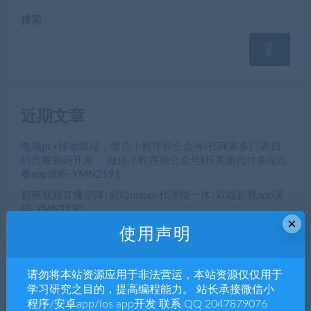
搜索
搜
索
近期文章
电脑pc+移动双端，微信小程序和公众号H5商家多门店扫
码点餐源码开发， 微信小程序和公众号H5美团代付多端点
餐app源码-YMN2191
初夜视频直播空降/前端uiapp/代理端一体/双端影视app源
码-YMN2190
×
【公众号生鲜商城/小程序生鲜商城】h5生鲜商城公众号
使用声明
+生鲜商城小程序+h5三端合一YM2189
全开源VUE+PHP多语言海外空降相亲任务系统源码，海外
请勿将本站资源应用于非法营运，本站资源仅仅用于
空降约炮、同城约炮源码，一对一同城交友源码-
学习研究之目的，提高编程能力。 站长承接微信小
YMN2188
程序/安卓app/ios app开发 联系 QQ 2047879076