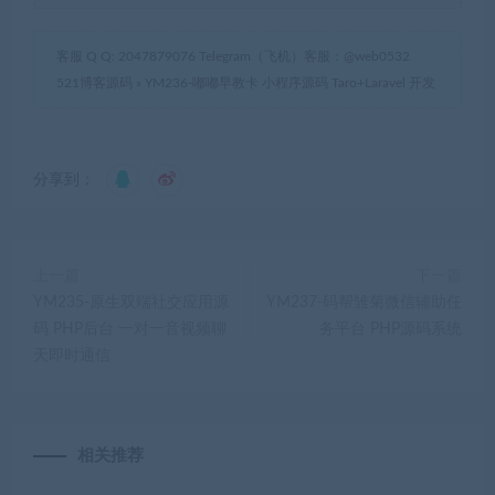
客服 Q Q: 2047879076 Telegram（飞机）客服：@web0532
521博客源码
»
YM236-嘟嘟早教卡 小程序源码 Taro+Laravel 开发
分享到：
上一篇
下一篇
YM235-原生双端社交应用源
YM237-码帮雏菊微信辅助任
码 PHP后台 一对一音视频聊
务平台 PHP源码系统
天即时通信
相关推荐