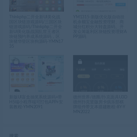
Thinkphp二开全新UI美化战
YM1315-新版优化版自动挂
国区块链游戏源码/三国区块
机余额宝金融投资理财、商
链游戏源码/Thinkphp二开全
城分红积分大转盘源码、开
新UI美化版战国乱世王者区
发众筹返利区块链投资理财A
块链预约养成系统源码，区
PP源码
块猪华登区块狗源码-YMN17
35
新版UI盲盒抽奖系统源码+带
德州世界/德圈/扑克面具U3D
H5端小程序端可打包APP+安
德州扑克竖版房卡俱乐部棋
装教程-YMN2091
牌组件带文本搭建教程-8Y-Y
MN2022
搜索