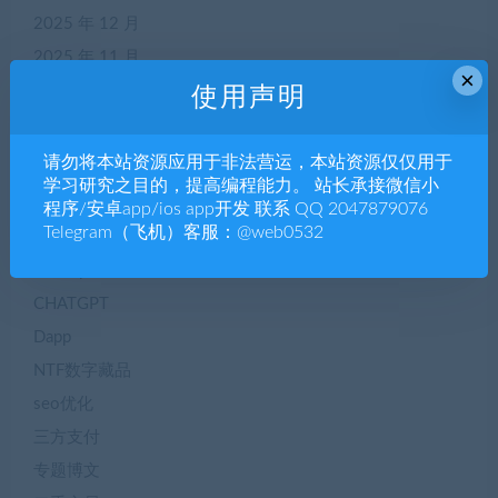
2025 年 12 月
2025 年 11 月
×
使用声明
分类
请勿将本站资源应用于非法营运，本站资源仅仅用于
学习研究之目的，提高编程能力。 站长承接微信小
APP源码
程序/安卓app/ios app开发 联系 QQ 2047879076
Telegram（飞机）客服：@web0532
blog
ChatGpt
CHATGPT
Dapp
NTF数字藏品
seo优化
三方支付
专题博文