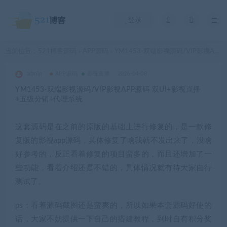
登录
当前位置：
521博客源码
APP源码
YM1453-双端影视源码/VIP影视APP源码 双UI+影视直播+五级分销+代理系统
>
>
admin
APP源码
影视直播
2026-04-08
YM1453-双端影视源码/VIP影视APP源码 双UI+影视直播
+五级分销+代理系统
这套源码是在之前的原版的基础上进行修复的，是一款修
复版的影视app源码，具体修复了啥我就不发出来了，没啥
好参考的，反正看着修复的项目蛮多的，而且还增加了一
些功能，看着介绍还是不错的，具体情况就有待大家自行
测试了。
ps：看着源码截图还是蛮爽的，所以如果本套源码好使的
话，大家不妨提供一下自己的搭建教程，到时自有积分奖