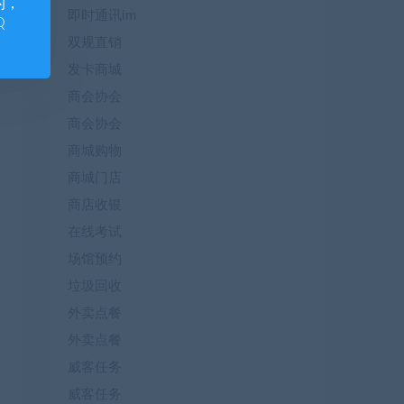
的，
即时通讯im
Q
双规直销
发卡商城
商会协会
商会协会
商城购物
商城门店
商店收银
在线考试
场馆预约
垃圾回收
外卖点餐
外卖点餐
威客任务
威客任务