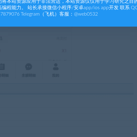
勿将本站资源应用于非法营运，本站资源仅仅用于学习研究之目
编程能力。 站长承接微信小程序/安卓app/ios app开发 联系 Q
47879076 Telegram（飞机）客服：@web0532