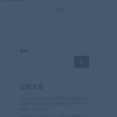
登录
搜索
搜
索
近期文章
【公众号生鲜商城/小程序生鲜商城】h5
生鲜商城公众号+生鲜商城小程序+h5三
端合一YM2189
全开源VUE+PHP多语言海外空降相亲任