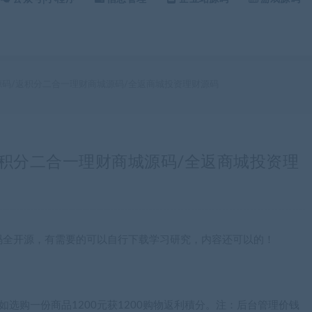
城源码/返积分二合一理财商城源码/全返商城投资理财源码
/返积分二合一理财商城源码/全返商城投资理
码全开源，有需要的可以自行下载学习研究，内容还可以的！
选购一份商品1200元获1200购物返利積分。注：后台管理价钱