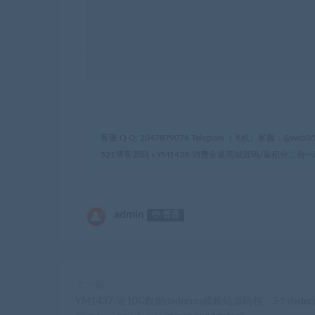
客服 Q Q: 2047879076 Telegram（飞机）客服：@web05
521博客源码
»
YM1438-消费全返商城源码/返积分二
admin
普通
上一篇
YM1437-近10G数据dedecms模板站源码包，3个dede