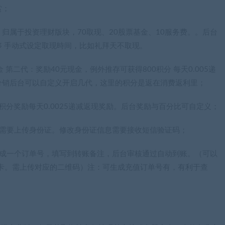
赏；
）归属于投资理财版块，70取现、20股票基金、10服务费。。后台
 手动式设定取现時间，比如礼拜天不取现。
 第二代：奖励40元现金，例外推存可获得800积分 每天0.005递
分销后台可以自定义开启几代，这里的积分是返在消费返利里；
00积分奖励每天0.0025递减返现奖励。后台奖励与百分比可自定义；
不需要上传身份证。修改身份证信息需要接收短信验证码；
生成一个订单号，填写到转账备注，后台审核通过自动到账。（可以
银行卡。需上传对应的二维码）注：可生成充值订单号有，有利于查