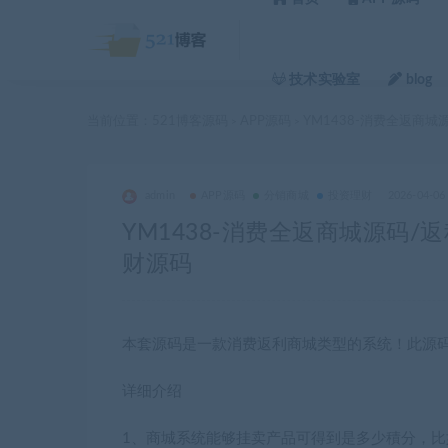
技术实验室
blog
当前位置：
521博客源码
APP源码
YM1438-消费全返商
>
>
admin
APP源码
分销商城
投资理财
2026-04-06
YM1438-消费全返商城源码
财源码
本套源码是一款消费返利商城类型的系统！此源
详细介绍
1、商城系统能够挂卖产品可得到是多少積分，比如