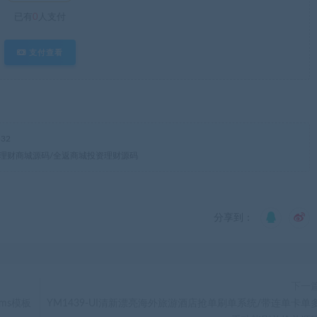
已有
0
人支付
支付查看
32
合一理财商城源码/全返商城投资理财源码
分享到：
下一
cms模板
YM1439-UI清新漂亮海外旅游酒店抢单刷单系统/带连单卡单