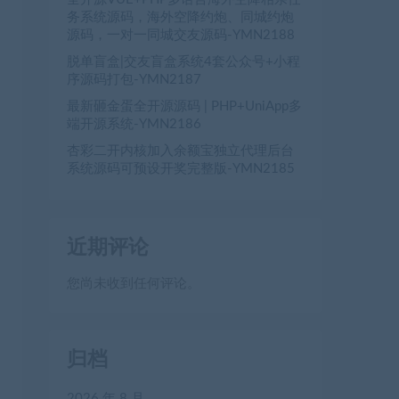
务系统源码，海外空降约炮、同城约炮
源码，一对一同城交友源码-YMN2188
脱单盲盒|交友盲盒系统4套公众号+小程
序源码打包-YMN2187
最新砸金蛋全开源源码 | PHP+UniApp多
端开源系统-YMN2186
杏彩二开内核加入余额宝独立代理后台
系统源码可预设开奖完整版-YMN2185
近期评论
您尚未收到任何评论。
归档
2026 年 8 月