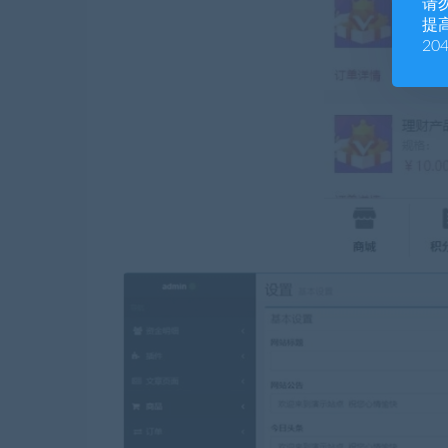
请
提高
20